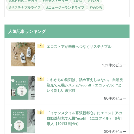
#原材料のこだわり
#開発ストーリー
#製品
#使い方
#サステナブルライフ
#ニュージーランドライフ
#その他
人気記事ランキング
エコストアが未来へつなぐサステナブル
121件のビュー
これからの洗剤は、詰め替えじゃない。 自動洗
剤充てん機システム“ecofill（エコフィル）”と
いう新しい選択肢
86件のビュー
「イオンスタイル幕張新都心」にエコストアの
自動洗剤充てん機“ecofill（エコフィル）”を初
導入【10月3日(金)】
80件のビュー