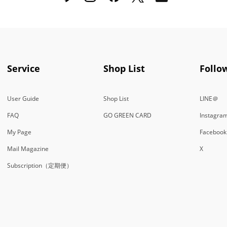
Service
Shop List
Follo
User Guide
Shop List
LINE＠
FAQ
GO GREEN CARD
Instagra
My Page
Facebook
Mail Magazine
X
Subscription（定期便）