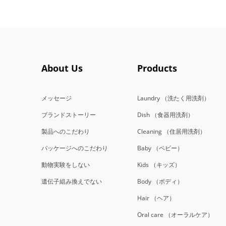
About Us
Products
メッセージ
Laundry
（洗たく用洗剤）
ブランドストーリー
Dish
（食器用洗剤）
製品へのこだわり
Cleaning
（住居用洗剤）
パッケージへのこだわり
Baby
（ベビー）
動物実験をしない
Kids
（キッズ）
遺伝子組み換えでない
Body
（ボディ）
Hair
（ヘア）
Oral care
（オーラルケア）