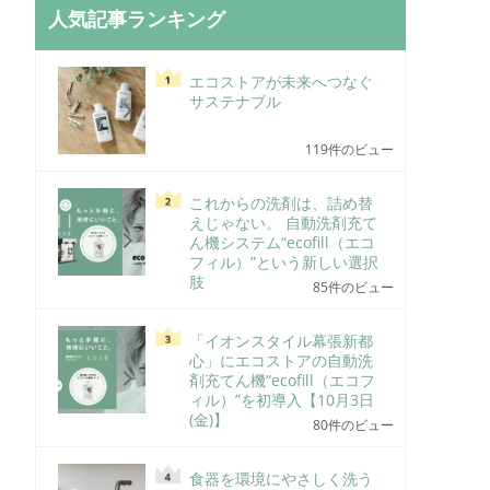
人気記事ランキング
エコストアが未来へつなぐ
サステナブル
119件のビュー
これからの洗剤は、詰め替
えじゃない。 自動洗剤充て
ん機システム“ecofill（エコ
フィル）”という新しい選択
肢
85件のビュー
「イオンスタイル幕張新都
心」にエコストアの自動洗
剤充てん機“ecofill（エコフ
ィル）”を初導入【10月3日
(金)】
80件のビュー
食器を環境にやさしく洗う